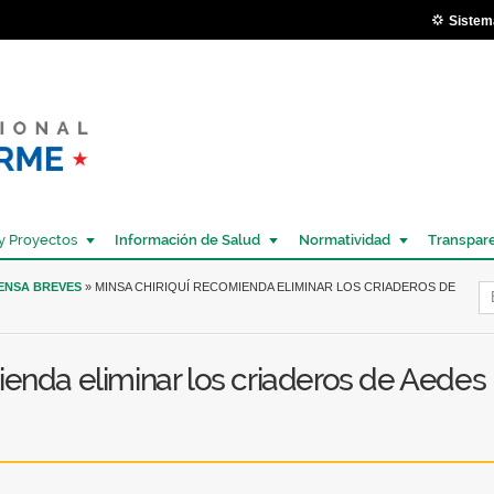
Pasar al
Sistem
contenido
principal
y Proyectos
Información de Salud
Normatividad
Transpar
Í
RENSA BREVES
» MINSA CHIRIQUÍ RECOMIENDA ELIMINAR LOS CRIADEROS DE
ienda eliminar los criaderos de Aedes