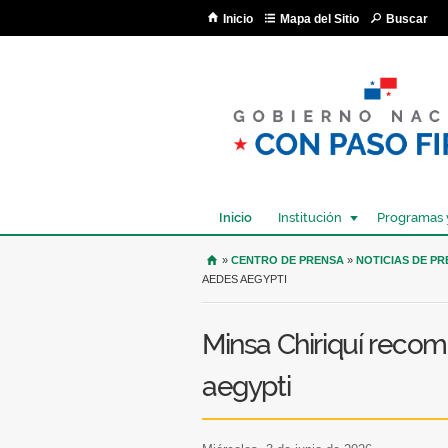
Inicio
Mapa del Sitio
Buscar
Inicio
Institución
Programas 
USTED SE ENCUENTRA AQU
»
CENTRO DE PRENSA
»
NOTICIAS DE P
AEDES AEGYPTI
Minsa Chiriquí recom
aegypti