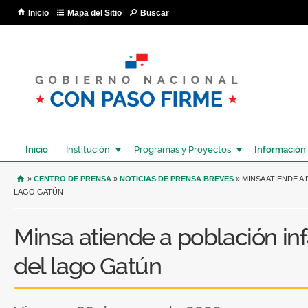
Pa
Inicio
Mapa del Sitio
Buscar
co
pri
Inicio
Institución
Programas y Proyectos
Información
USTED SE ENCUENTRA AQUÍ
»
CENTRO DE PRENSA
»
NOTICIAS DE PRENSA BREVES
» MINSA ATIENDE A
LAGO GATÚN
Minsa atiende a población infa
del lago Gatún