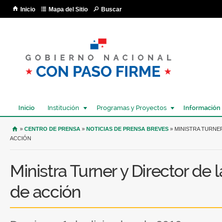
Pa
Inicio
Mapa del Sitio
Buscar
co
pri
Inicio
Institución
Programas y Proyectos
Información
USTED SE ENCUENTRA AQUÍ
»
CENTRO DE PRENSA
»
NOTICIAS DE PRENSA BREVES
» MINISTRA TURNER
ACCIÓN
Ministra Turner y Director de 
de acción