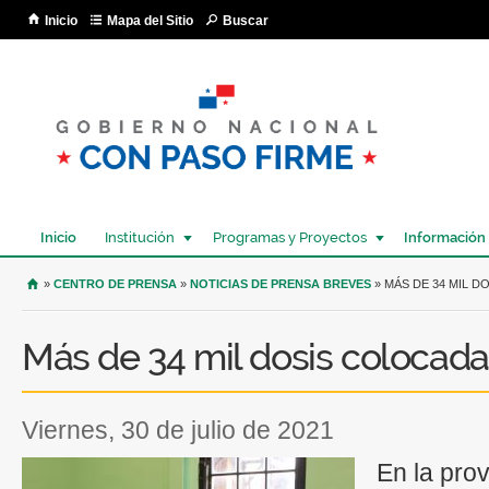
Pa
Inicio
Mapa del Sitio
Buscar
co
pri
Inicio
Institución
Programas y Proyectos
Información
USTED SE ENCUENTRA AQUÍ
»
CENTRO DE PRENSA
»
NOTICIAS DE PRENSA BREVES
» MÁS DE 34 MIL 
Más de 34 mil dosis colocad
viernes, 30 de julio de 2021
En la pro