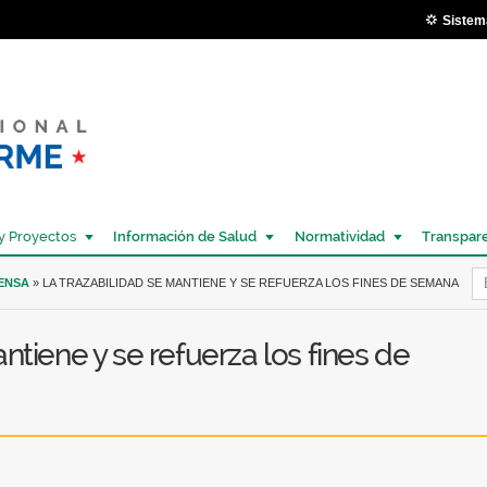
Pasar al
Sistem
contenido
principal
y Proyectos
Información de Salud
Normatividad
Transpar
Í
RENSA
» LA TRAZABILIDAD SE MANTIENE Y SE REFUERZA LOS FINES DE SEMANA
ntiene y se refuerza los fines de