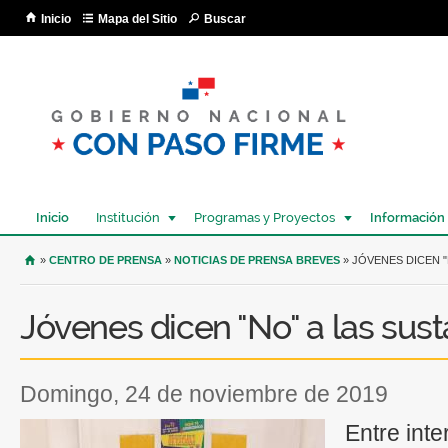
Pa
Inicio
Mapa del Sitio
Buscar
co
pri
Inicio
Institución
Programas y Proyectos
Información
USTED SE ENCUENTRA AQUÍ
»
CENTRO DE PRENSA
»
NOTICIAS DE PRENSA BREVES
» JÓVENES DICEN "N
Jóvenes dicen "No" a las susta
domingo, 24 de noviembre de 2019
Entre int