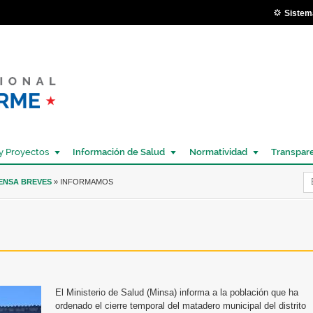
Pasar al
Sistem
contenido
principal
y Proyectos
Información de Salud
Normatividad
Transpar
Í
RENSA BREVES
» INFORMAMOS
El Ministerio de Salud (Minsa) informa a la población que ha
ordenado el cierre temporal del matadero municipal del distrito