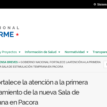
Pasar al
Sistem
contenido
principal
y Proyectos
Información de Salud
Normatividad
Transpar
Í
RENSA BREVES
» GOBIERNO NACIONAL FORTALECE LA ATENCIÓN A LA PRIMERA
VA SALA DE ESTIMULACIÓN TEMPRANA EN PACORA
rtalece la atención a la primera
pamiento de la nueva Sala de
ana en Pacora