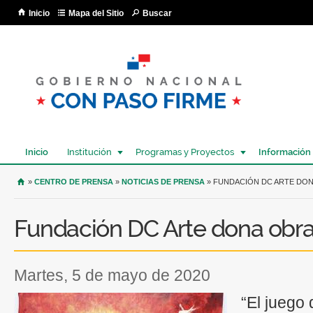
Pa
Inicio
Mapa del Sitio
Buscar
co
pri
Inicio
Institución
Programas y Proyectos
Información
USTED SE ENCUENTRA AQUÍ
»
CENTRO DE PRENSA
»
NOTICIAS DE PRENSA
» FUNDACIÓN DC ARTE DON
Fundación DC Arte dona obr
martes, 5 de mayo de 2020
“El juego 