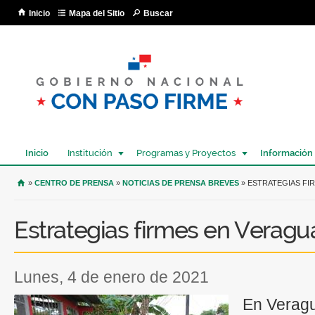
Pa
Inicio
Mapa del Sitio
Buscar
co
pri
Inicio
Institución
Programas y Proyectos
Información
USTED SE ENCUENTRA AQUÍ
»
CENTRO DE PRENSA
»
NOTICIAS DE PRENSA BREVES
» ESTRATEGIAS FI
Estrategias firmes en Veragu
lunes, 4 de enero de 2021
En Veragu