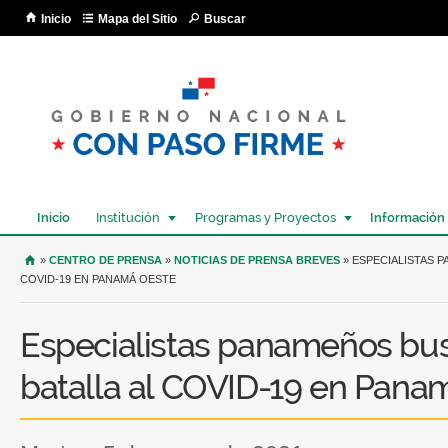
Pa
Inicio
Mapa del Sitio
Buscar
co
pri
Inicio
Institución
Programas y Proyectos
Información
USTED SE ENCUENTRA AQUÍ
»
CENTRO DE PRENSA
»
NOTICIAS DE PRENSA BREVES
» ESPECIALISTAS 
COVID-19 EN PANAMÁ OESTE
Especialistas panameños bus
batalla al COVID-19 en Pana