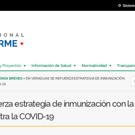
Pasar al
Sistem
contenido
principal
y Proyectos
Información de Salud
Normatividad
Transpar
Í
RENSA BREVES
» EN VERAGUAS SE REFUERZA ESTRATEGIA DE INMUNIZACIÓN
D-19
rza estrategia de inmunización con la
tra la COVID-19