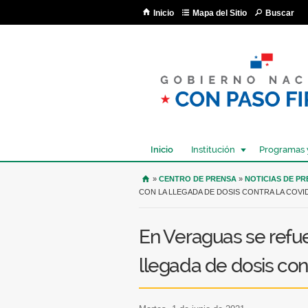
Inicio
Mapa del Sitio
Buscar
Inicio
Institución
Programas 
USTED SE ENCUENTRA AQU
»
CENTRO DE PRENSA
»
NOTICIAS DE P
CON LA LLEGADA DE DOSIS CONTRA LA COVI
En Veraguas se refue
llegada de dosis con