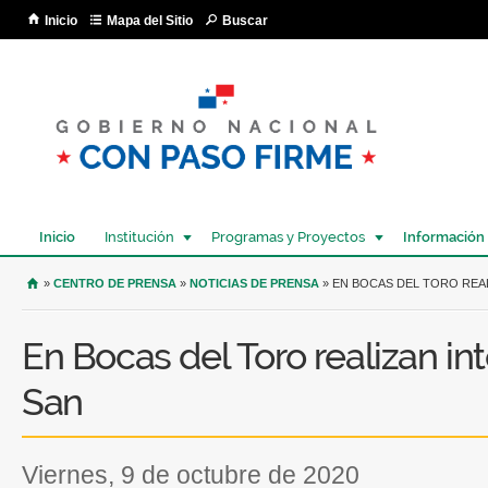
Pa
Inicio
Mapa del Sitio
Buscar
co
pri
Inicio
Institución
Programas y Proyectos
Información
USTED SE ENCUENTRA AQUÍ
»
CENTRO DE PRENSA
»
NOTICIAS DE PRENSA
» EN BOCAS DEL TORO REA
En Bocas del Toro realizan in
San
viernes, 9 de octubre de 2020