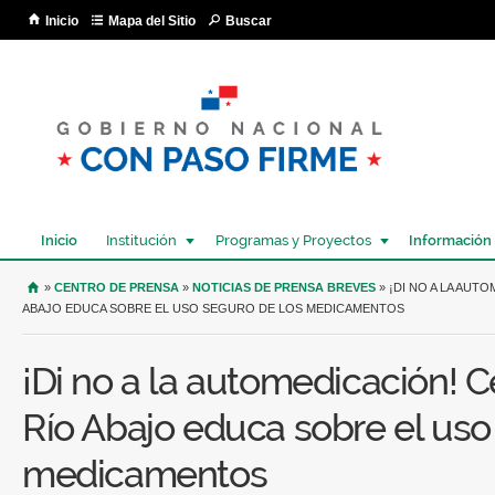
Pa
Inicio
Mapa del Sitio
Buscar
co
pri
Inicio
Institución
Programas y Proyectos
Información
USTED SE ENCUENTRA AQUÍ
»
CENTRO DE PRENSA
»
NOTICIAS DE PRENSA BREVES
» ¡DI NO A LA AUT
ABAJO EDUCA SOBRE EL USO SEGURO DE LOS MEDICAMENTOS
¡Di no a la automedicación! 
Río Abajo educa sobre el uso
medicamentos