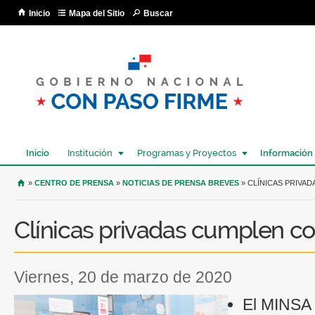
Pa
Inicio
Mapa del Sitio
Buscar
co
pri
Inicio
Institución
Programas y Proyectos
Información
USTED SE ENCUENTRA AQUÍ
»
CENTRO DE PRENSA
»
NOTICIAS DE PRENSA BREVES
» CLÍNICAS PRIVA
Clínicas privadas cumplen co
viernes, 20 de marzo de 2020
El MINSA i