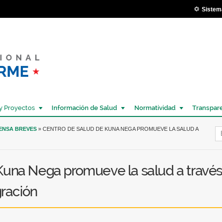
Pasar al
Sistem
contenido
principal
y Proyectos
Información de Salud
Normatividad
Transpar
Í
RENSA BREVES
» CENTRO DE SALUD DE KUNA NEGA PROMUEVE LA SALUD A
Kuna Nega promueve la salud a travé
gración