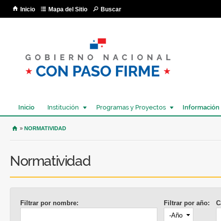
Pa
Inicio
Mapa del Sitio
Buscar
co
pri
Inicio
Institución
Programas y Proyectos
Información
USTED SE ENCUENTRA AQUÍ
»
NORMATIVIDAD
Normatividad
Filtrar por nombre:
Filtrar por año:
C
Año