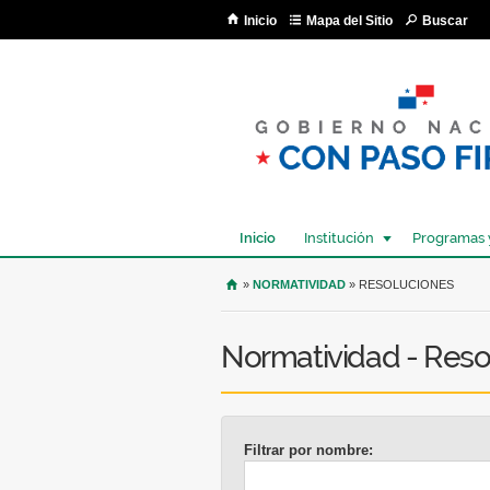
Inicio
Mapa del Sitio
Buscar
Inicio
Institución
Programas 
USTED SE ENCUENTRA AQU
»
NORMATIVIDAD
» RESOLUCIONES
Normatividad - Reso
Filtrar por nombre: