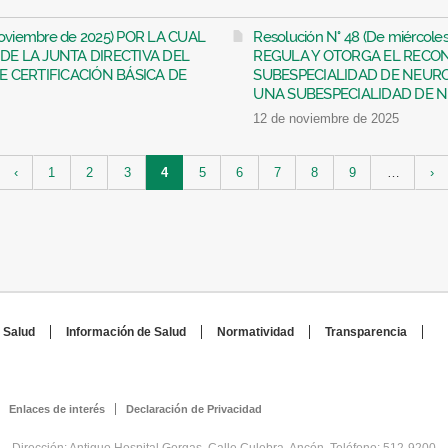
 noviembre de 2025) POR LA CUAL
Resolución N° 48 (De miércole
E LA JUNTA DIRECTIVA DEL
REGULA Y OTORGA EL RECO
 CERTIFICACIÓN BÁSICA DE
SUBESPECIALIDAD DE NEUR
UNA SUBESPECIALIDAD DE NE
12 de noviembre de 2025
‹
1
2
3
4
5
6
7
8
9
…
›
 Salud
Información de Salud
Normatividad
Transparencia
Enlaces de interés
Declaración de Privacidad