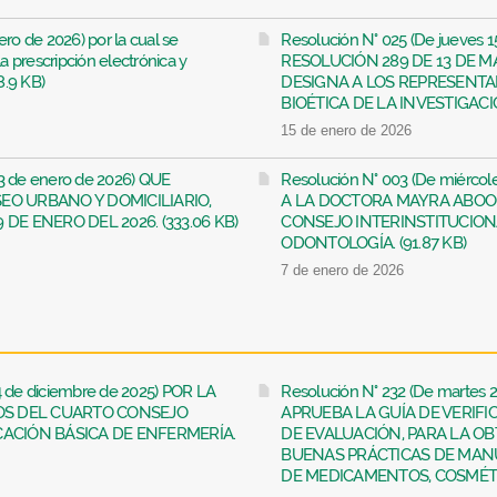
ro de 2026) por la cual se
Resolución N° 025 (De jueves
a prescripción electrónica y
RESOLUCIÓN 289 DE 13 DE MA
8.9 KB)
DESIGNA A LOS REPRESENTA
BIOÉTICA DE LA INVESTIGACI
15 de enero de 2026
13 de enero de 2026) QUE
Resolución N° 003 (De miérco
EO URBANO Y DOMICILIARIO,
A LA DOCTORA MAYRA ABOO
DE ENERO DEL 2026. (333.06 KB)
CONSEJO INTERINSTITUCIONA
ODONTOLOGÍA. (91.87 KB)
7 de enero de 2026
4 de diciembre de 2025) POR LA
Resolución N° 232 (De martes 
OS DEL CUARTO CONSEJO
APRUEBA LA GUÍA DE VERIFI
CACIÓN BÁSICA DE ENFERMERÍA.
DE EVALUACIÓN, PARA LA O
BUENAS PRÁCTICAS DE MAN
DE MEDICAMENTOS, COSMÉTIC