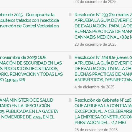
23 de diciembre de 2025
mbre de 2025 - Que aprueba la
Resolución N° 233 (De martes 
uiteros tratados con insecticida
APRUEBA LA GUÍA DE VERIFI
rvención de Control Vectorial en
DE EVALUACIÓN , PARA LA O
BUENAS PRÁCTICAS DE MAN
CANNABIS MEDICINAL. (8.82 
23 de diciembre de 2025
e noviembre de 2025) QUE
Resolución N° 228 (De jueves 
MACIÓN DE SEGURIDAD EN LAS
APRUEBA LA GUÍA DE VERIFI
OS PRODUCTOS REGISTRADOS,
DE EVALUACIÓN, PARA LA O
ARIO, RENOVACIÓN Y TODAS LAS
BUENAS PRÁCTICAS DE MAN
 (330.95 KB)
ANTISÉPTICOS, DESINFECTANTE
4 de diciembre de 2025
NAMÁ MINISTERIO DE SALUD
Resolución de Gabinete N° 126
TARIO EN LA RESOLUCIÓN
QUE APRUEBA LA CONTRATA
025, PUBLICADA EN LA GACETA
EXCEPCIONAL, A CELEBRARSE
DE NOVIEMBRE DE 2025, EN EL
LA EMPRESA CONSTRUCCIONES 
PRESTACIÓN DEL... (2.2 MB)
25 de noviembre de 2025