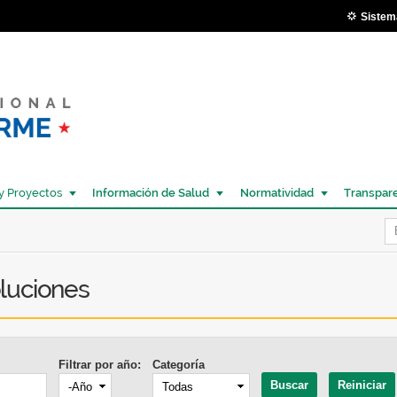
Pasar al
Sistem
contenido
principal
y Proyectos
Información de Salud
Normatividad
Transpar
Í
luciones
Filtrar por año:
Categoría
Año