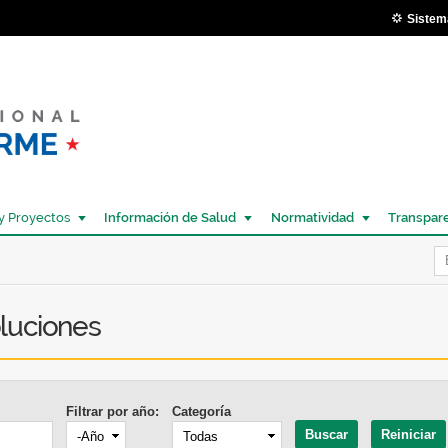
Pasar al
Sistem
contenido
principal
y Proyectos
Información de Salud
Normatividad
Transpar
Í
luciones
Filtrar por año:
Categoría
Año