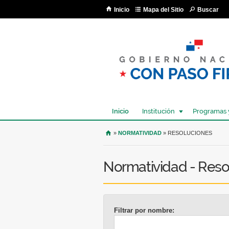
Inicio
Mapa del Sitio
Buscar
Inicio
Institución
Programas 
USTED SE ENCUENTRA AQU
»
NORMATIVIDAD
» RESOLUCIONES
Normatividad - Reso
Filtrar por nombre: