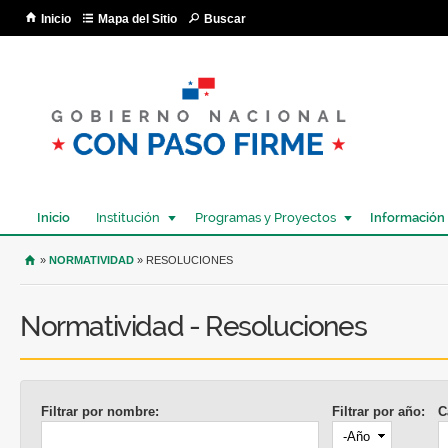
Pa
Inicio
Mapa del Sitio
Buscar
co
pri
Inicio
Institución
Programas y Proyectos
Información
USTED SE ENCUENTRA AQUÍ
»
NORMATIVIDAD
» RESOLUCIONES
Normatividad - Resoluciones
Filtrar por nombre:
Filtrar por año:
C
Año