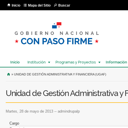
Pa
Inicio
Mapa del Sitio
Buscar
co
pri
Inicio
Institución
Programas y Proyectos
Información
USTED SE ENCUENTRA AQUÍ
» UNIDAD DE GESTIÓN ADMINISTRATIVA Y FINANCIERA (UGAF)
Unidad de Gestión Administrativa y 
martes, 28 de mayo de 2013
--
admindrupalp
Cargo