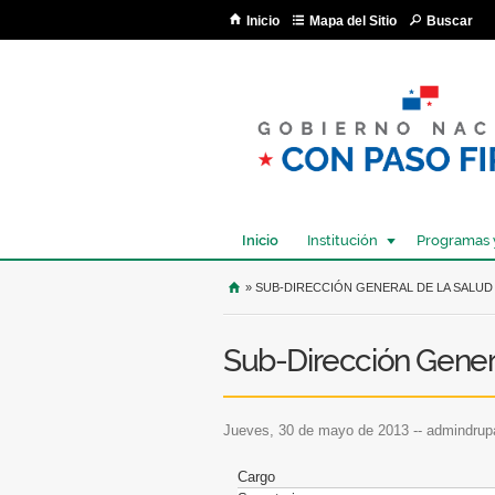
Inicio
Mapa del Sitio
Buscar
Inicio
Institución
Programas 
USTED SE ENCUENTRA AQU
» SUB-DIRECCIÓN GENERAL DE LA SALUD
Sub-Dirección Genera
jueves, 30 de mayo de 2013
--
admindrup
Cargo