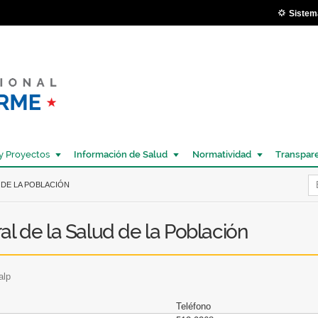
Pasar al
Sistem
contenido
principal
y Proyectos
Información de Salud
Normatividad
Transpar
Í
 DE LA POBLACIÓN
l de la Salud de la Población
alp
Teléfono