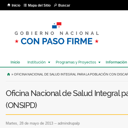
Pa
Inicio
Mapa del Sitio
Buscar
co
pri
Inicio
Institución
Programas y Proyectos
Información
USTED SE ENCUENTRA AQUÍ
» OFICINA NACIONAL DE SALUD INTEGRAL PARA LA POBLACIÓN CON DISCA
Oficina Nacional de Salud Integral 
(ONSIPD)
martes, 28 de mayo de 2013
--
admindrupalp