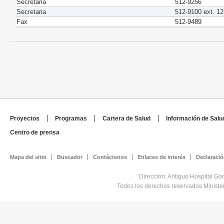
Secretaria
512-9256
Secretaria
512-9100 ext. 1
Fax
512-9489
Proyectos
Programas
Cartera de Salud
Información de Salu
Centro de prensa
Mapa del sitio
Buscador
Contáctenos
Enlaces de interés
Declaració
Dirección: Antiguo Hospital Go
Todos los derechos reservados Minist