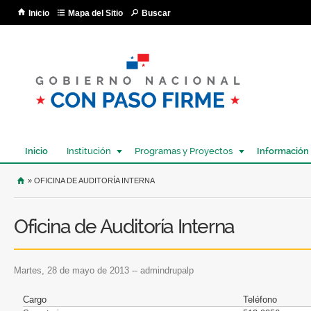
Pa
Inicio
Mapa del Sitio
Buscar
co
pri
Inicio
Institución
Programas y Proyectos
Información
USTED SE ENCUENTRA AQUÍ
» OFICINA DE AUDITORÍA INTERNA
Oficina de Auditoría Interna
martes, 28 de mayo de 2013
--
admindrupalp
Cargo
Teléfono