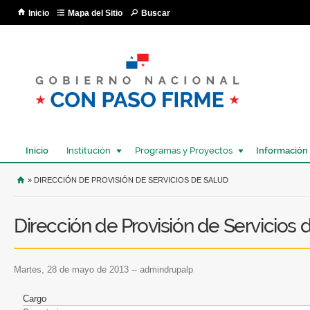
Pa
Inicio
Mapa del Sitio
Buscar
co
pri
Inicio
Institución
Programas y Proyectos
Información
USTED SE ENCUENTRA AQUÍ
» DIRECCIÓN DE PROVISIÓN DE SERVICIOS DE SALUD
Dirección de Provisión de Servicios 
martes, 28 de mayo de 2013
--
admindrupalp
Cargo