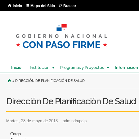
Pa
Inicio
Mapa del Sitio
Buscar
co
pri
Inicio
Institución
Programas y Proyectos
Información
USTED SE ENCUENTRA AQUÍ
» DIRECCIÓN DE PLANIFICACIÓN DE SALUD
Dirección De Planificación De Salud
martes, 28 de mayo de 2013
--
admindrupalp
Cargo