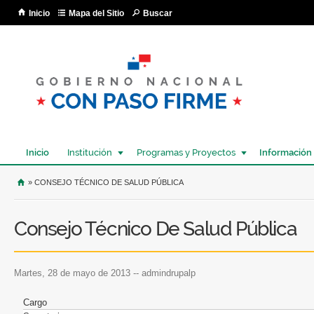
Pa
Inicio
Mapa del Sitio
Buscar
co
pri
Inicio
Institución
Programas y Proyectos
Información
USTED SE ENCUENTRA AQUÍ
» CONSEJO TÉCNICO DE SALUD PÚBLICA
Consejo Técnico De Salud Pública
martes, 28 de mayo de 2013
--
admindrupalp
Cargo