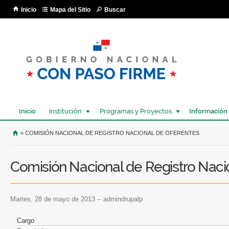
Pa
Inicio
Mapa del Sitio
Buscar
co
pri
Inicio
Institución
Programas y Proyectos
Información
USTED SE ENCUENTRA AQUÍ
» COMISIÓN NACIONAL DE REGISTRO NACIONAL DE OFERENTES
Comisión Nacional de Registro Naci
martes, 28 de mayo de 2013
--
admindrupalp
Cargo