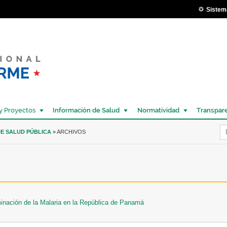
Pasar al
Sistem
contenido
principal
y Proyectos
Información de Salud
Normatividad
Transpar
Í
E SALUD PÚBLICA
» ARCHIVOS
minación de la Malaria en la República de Panamá