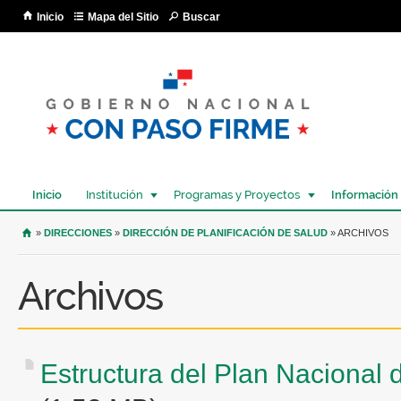
Pa
Inicio
Mapa del Sitio
Buscar
co
pri
Inicio
Institución
Programas y Proyectos
Información
USTED SE ENCUENTRA AQUÍ
»
DIRECCIONES
»
DIRECCIÓN DE PLANIFICACIÓN DE SALUD
» ARCHIVOS
Archivos
Estructura del Plan Nacional