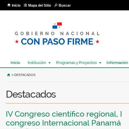
Pa
Inicio
Mapa del Sitio
Buscar
co
pri
Inicio
Institución
Programas y Proyectos
Información
USTED SE ENCUENTRA AQUÍ
» DESTACADOS
Destacados
IV Congreso científico regional, I
congreso Internacional Panamá