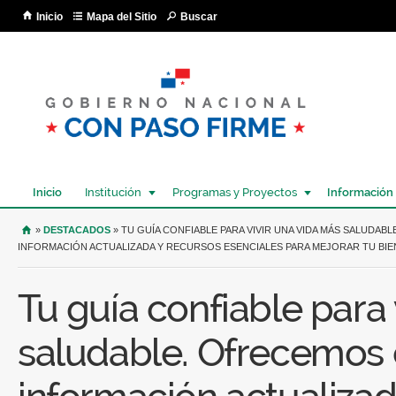
Pa
Inicio
Mapa del Sitio
Buscar
co
pri
Inicio
Institución
Programas y Proyectos
Información
USTED SE ENCUENTRA AQUÍ
»
DESTACADOS
» TU GUÍA CONFIABLE PARA VIVIR UNA VIDA MÁS SALUDA
INFORMACIÓN ACTUALIZADA Y RECURSOS ESENCIALES PARA MEJORAR TU BIEN
Tu guía confiable para 
saludable. Ofrecemos 