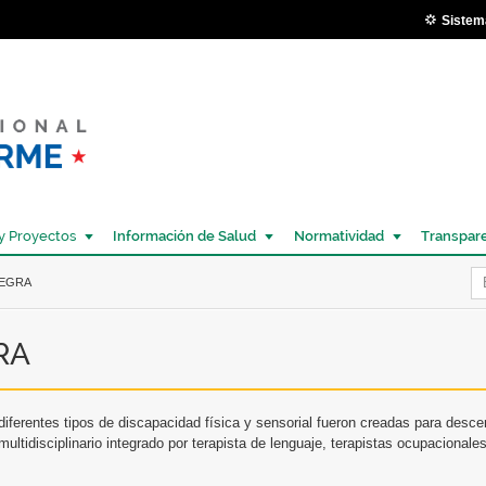
Pasar al
Sistem
contenido
principal
y Proyectos
Información de Salud
Normatividad
Transpar
Í
TEGRA
RA
diferentes tipos de discapacidad física y sensorial fueron creadas para descen
ultidisciplinario integrado por terapista de lenguaje, terapistas ocupacionales,