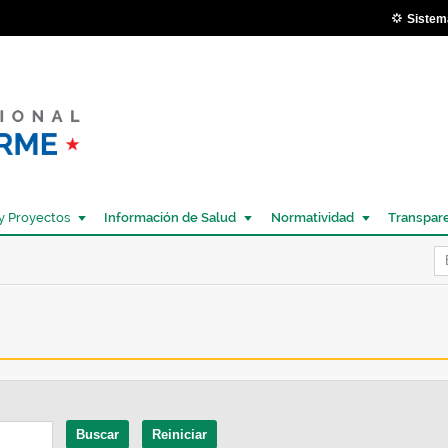
Pasar al
Sistem
contenido
principal
y Proyectos
Información de Salud
Normatividad
Transpar
Í